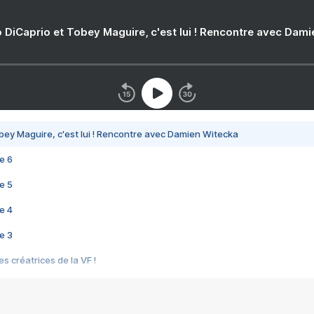
 DiCaprio et Tobey Maguire, c'est lui ! Rencontre avec Dam
bey Maguire, c'est lui ! Rencontre avec Damien Witecka
e 6
e 5
e 4
e 3
s créatrices de la VF !
e 2
e 1