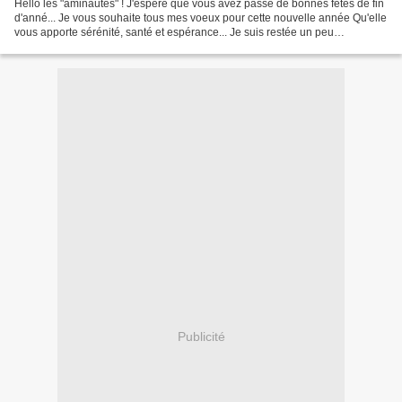
Hello les "aminautes" ! J'espère que vous avez passé de bonnes fêtes de fin
d'anné... Je vous souhaite tous mes voeux pour cette nouvelle année Qu'elle
vous apporte sérénité, santé et espérance... Je suis restée un peu
silencieuse ces derniers temps ,...
Publicité