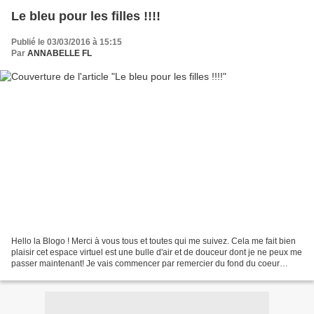
Le bleu pour les filles !!!!
Publié le 03/03/2016 à 15:15
Par
ANNABELLE FL
Hello la Blogo ! Merci à vous tous et toutes qui me suivez. Cela me fait bien
plaisir cet espace virtuel est une bulle d'air et de douceur dont je ne peux me
passer maintenant! Je vais commencer par remercier du fond du coeur
Landrinette blog ici Qui...