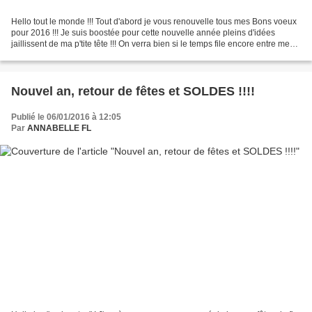
Hello tout le monde !!! Tout d'abord je vous renouvelle tous mes Bons voeux
pour 2016 !!! Je suis boostée pour cette nouvelle année pleins d'idées
jaillissent de ma p'tite tête !!! On verra bien si le temps file encore entre mes
doigts... Je vais commencé...
Nouvel an, retour de fêtes et SOLDES !!!!
Publié le 06/01/2016 à 12:05
Par
ANNABELLE FL