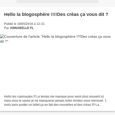
Hello la blogosphère !!!!Des créas ça vous dit ?
Publié le 18/05/2016 à 12:31
Par
ANNABELLE FL
Hello les copinautes !!! Le temps me manque pour venir plus souvent ici
mais vous le savez je ne manquerai jamais notre rendez-vous mensuel. 1
mois sans poster un billet ça en fait des nouvelles et des créas !!!! La
première primeur de mai est un petit...