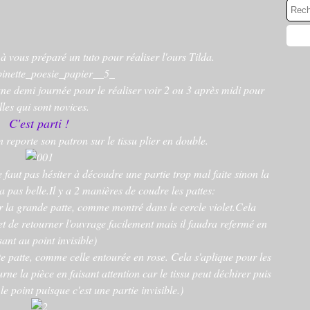
 vous préparé un tuto pour réaliser l'ours Tilda.
 une demi journée pour le réaliser voir 2 ou 3 après midi pour
lles qui sont novices.
C'est parti !
 reporte son patron sur le tissu plier en double.
e faut pas hésiter à découdre une partie trop mal faite sinon la
a pas belle.Il y a 2 manières de coudre les pattes:
ur la grande patte, comme montré dans le cercle violet.Cela
met de retourner l'ouvrage facilement mais il faudra refermé en
ant au point invisible)
ite patte, comme celle entourée en rose. Cela s'aplique pour les
rne la pièce en faisant attention car le tissu peut déchirer puis
e point puisque c'est une partie invisible.)