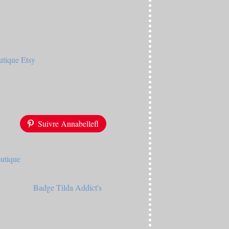
Suivre Annabellefl
tique