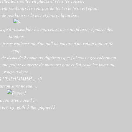
ettez les oreilles en places et vous les cousez.
ment rembourrées voir pas du tout si le tissu est épais.
ez de rembourrer la tête et fermez la au bas.
plus qu'à rassembler les morceaux avec un fil assez épais et des
boutons.
e tissus rapiécés ou d'un pull ou encore d'un ruban autour de
coup.
s de tissus de 2 couleurs différents que j'ai cousu grossièrement
ec une pointe couverte de mascara noir et j'ai rosie les joues au
rouge à lèvre.
à ! TADAMMMM.....!!!
urson sans noeud....
rson avec noeud !...