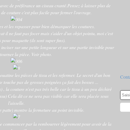
vec de préférance un ciseau cranté.Pensez à laisser plus de
s de couture c'est plus facile pour fermer l'ouvrage.
s et les repasser pour bien démarquer les coutures.
at il ne faut pas focer mais s'aider d'un objet pointu, moi c'est
 pour maquette (ils sont super fins).
 inciser sur une petite longueur et sur une partie invisible pour
tourner la pièce. Voir photo.
uatine les pièces de tissu et les refermer. Le secret d'un bon
Conta
te touche pas de grosses poignées ça fait des bosses ...
New
s) , la couture n'est pas trés belle car le tissu à un peu déchiré
tissu) Cela dit ce ne sera pas visible car elle sera placée sous
l'aisselle.
 patte) montre la fermeture au point invisible.
e de commencer par la rembourrer légèrement pour avoir de la