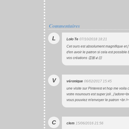
Commentaires
L
Lolo Te
07/10/2018 18:21
Cet ours est absolument magnifique et j'a
d'en avoir le patron si cela est possible
vos créations 👏🏼👍🏻
V
véronique
06/02/2017 15:45
une visite sur Pinterest et hop me voila ch
votre nounours est super joli , j'adore<br 
vous pouviez m'envoyer le patron <br /
C
clem
15/06/2016 21:56