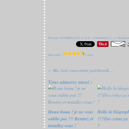
Posté par ANNABELLE FL à 16:16 -
Commentaires [
…
]
- Permalien
Vous aimez ?
2 votes
Ma 1ere couverture patchwork ...
Vous aimerez aussi :
Houu houu ! je ne vous
Hello la blogosp
oublie pas !!! Rentrez et
!!!!Des créas ça 
installez-vous !
?