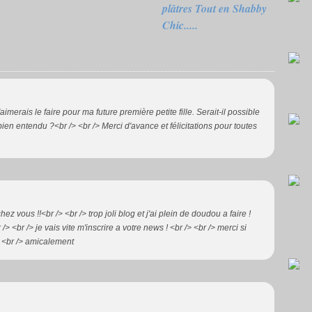
plâtres Tout en Shabby
Chic.....
imerais le faire pour ma future première petite fille. Serait-il possible
 bien entendu ?<br /> <br /> Merci d'avance et félicitations pour toutes
ez vous !!<br /> <br /> trop joli blog et j'ai plein de doudou a faire !
/> <br /> je vais vite m'inscrire a votre news ! <br /> <br /> merci si
Mes
> <br /> amicalement