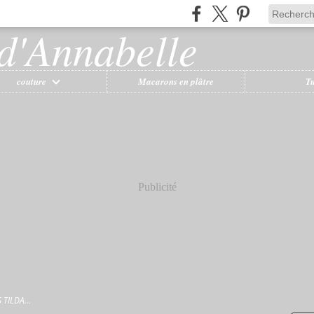
couture
Macarons en plâtre
T
Publicité
Rec
TILDA...